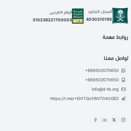
السجل التجاري
الرقم الضريبي
4030310195
310238221700003
روابط مهمة
تواصل معنا
+966502070650
+966502070650
info@d-tb.org
https://t.me/+Eh1TQo1WV704OGE0