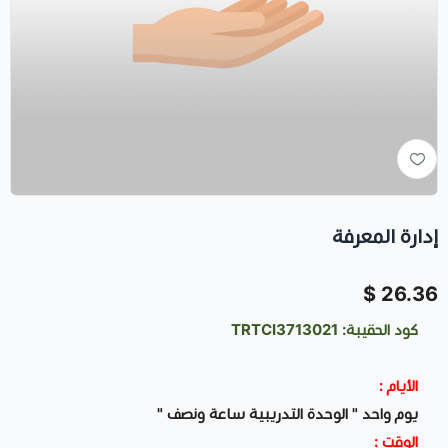
إدارة المعرفة
26.36 $
كود الحقيبة: TRTCI3713021
الأيام :
يوم واحد " الوحدة التدريبية ساعة ونصف "
الوقت :