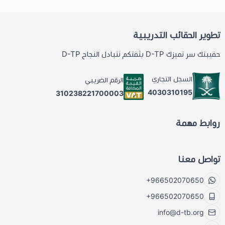
تطوير الحقائب التدريبية
حقيبتك سر تميزك D-TP بثقتكم نتبادل النجاح D-TP
السجل التجاري
الرقم الضريبي
4030310195
310238221700003
روابط مهمة
تواصل معنا
+966502070650
+966502070650
info@d-tb.org