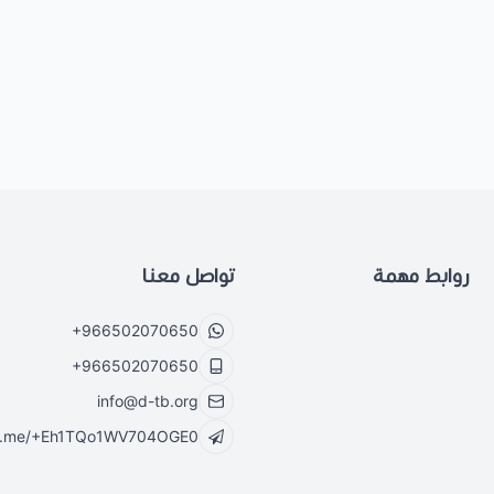
روابط مهمة
تواصل معنا
+966502070650
+966502070650
info@d-tb.org
//t.me/+Eh1TQo1WV704OGE0