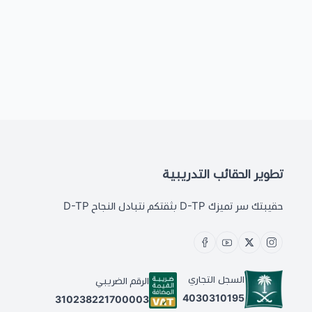
تطوير الحقائب التدريبية
حقيبتك سر تميزك D-TP بثقتكم نتبادل النجاح D-TP
السجل التجاري
الرقم الضريبي
4030310195
310238221700003