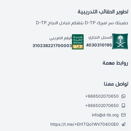
تطوير الحقائب التدريبية
حقيبتك سر تميزك D-TP بثقتكم نتبادل النجاح D-TP
السجل التجاري
الرقم الضريبي
4030310195
310238221700003
روابط مهمة
تواصل معنا
+966502070650
+966502070650
info@d-tb.org
https://t.me/+Eh1TQo1WV704OGE0