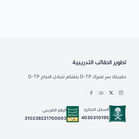
تطوير الحقائب التدريبية
حقيبتك سر تميزك D-TP بثقتكم نتبادل النجاح D-TP
السجل التجاري
الرقم الضريبي
4030310195
310238221700003