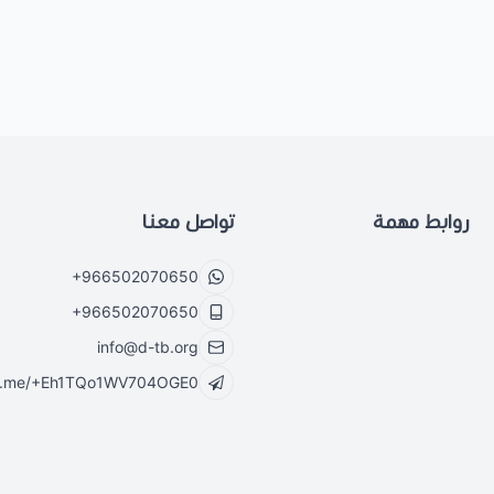
روابط مهمة
تواصل معنا
+966502070650
+966502070650
info@d-tb.org
//t.me/+Eh1TQo1WV704OGE0