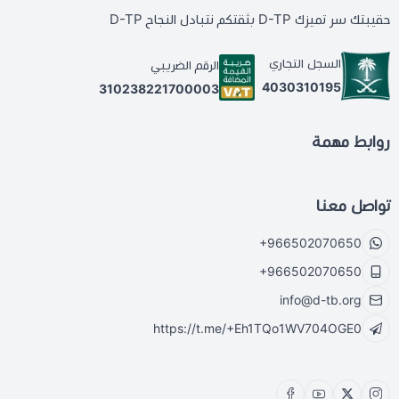
حقيبتك سر تميزك D-TP بثقتكم نتبادل النجاح D-TP
السجل التجاري
الرقم الضريبي
4030310195
310238221700003
روابط مهمة
تواصل معنا
+966502070650
+966502070650
info@d-tb.org
https://t.me/+Eh1TQo1WV704OGE0