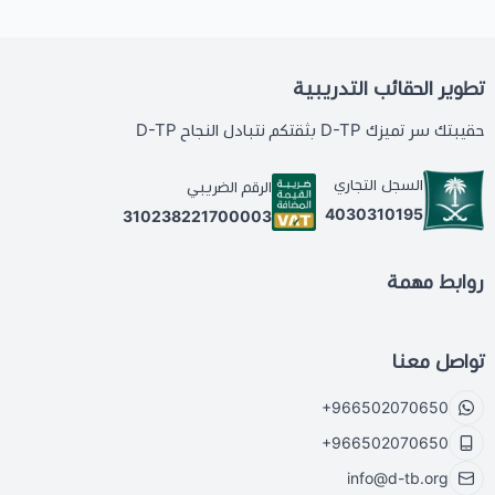
تطوير الحقائب التدريبية
حقيبتك سر تميزك D-TP بثقتكم نتبادل النجاح D-TP
السجل التجاري
الرقم الضريبي
4030310195
310238221700003
روابط مهمة
تواصل معنا
+966502070650
+966502070650
info@d-tb.org