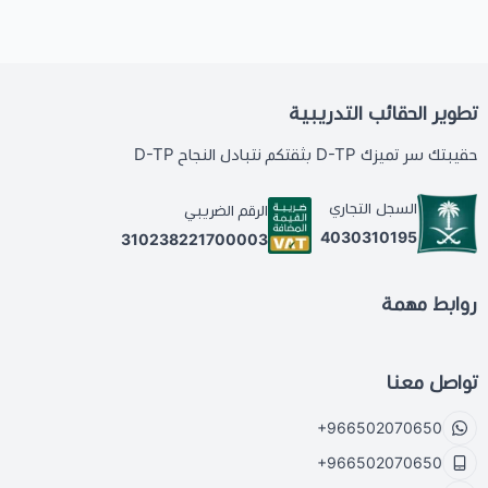
تطوير الحقائب التدريبية
حقيبتك سر تميزك D-TP بثقتكم نتبادل النجاح D-TP
السجل التجاري
الرقم الضريبي
4030310195
310238221700003
روابط مهمة
تواصل معنا
+966502070650
+966502070650