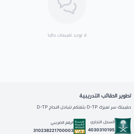
لا توجد تقييمات حاليا
تطوير الحقائب التدريبية
حقيبتك سر تميزك D-TP بثقتكم نتبادل النجاح D-TP
السجل التجاري
الرقم الضريبي
4030310195
310238221700003