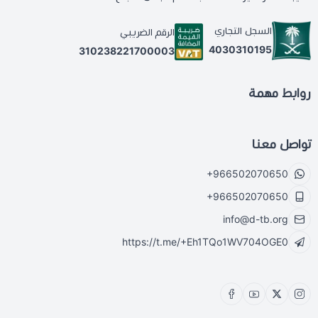
السجل التجاري
الرقم الضريبي
4030310195
310238221700003
روابط مهمة
تواصل معنا
+966502070650
+966502070650
info@d-tb.org
https://t.me/+Eh1TQo1WV704OGE0