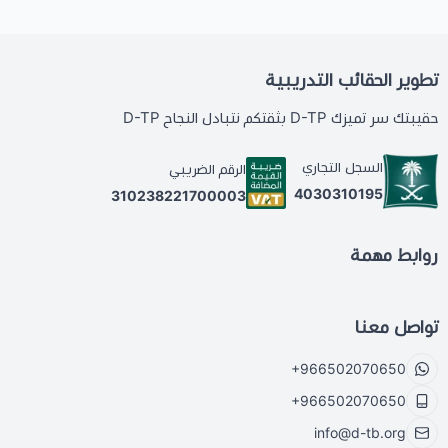
تطوير الحقائب التدريبية
حقيبتك سر تميزك D-TP بثقتكم نتبادل النجاح D-TP
السجل التجاري
الرقم الضريبي
4030310195
310238221700003
روابط مهمة
تواصل معنا
+966502070650
+966502070650
info@d-tb.org