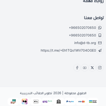
روابط مهمة
تواصل معنا
+966502070650
+966502070650
info@d-tb.org
https://t.me/+Eh1TQo1WV704OGE0
الحقوق محفوظة | 2026
تطوير الحقائب التدريبية