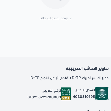
لا توجد تقييمات حاليا
تطوير الحقائب التدريبية
حقيبتك سر تميزك D-TP بثقتكم نتبادل النجاح D-TP
السجل التجاري
الرقم الضريبي
4030310195
310238221700003