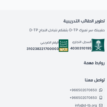
تطوير الحقائب التدريبية
حقيبتك سر تميزك D-TP بثقتكم نتبادل النجاح D-TP
السجل التجاري
الرقم الضريبي
4030310195
310238221700003
روابط مهمة
تواصل معنا
+966502070650
+966502070650
info@d-tb.org