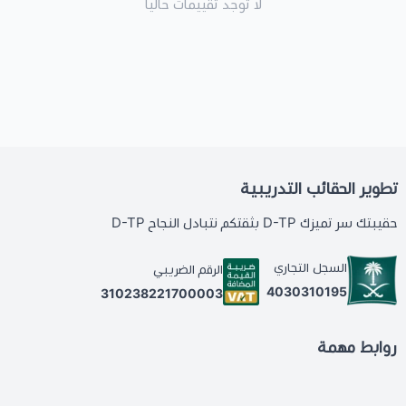
لا توجد تقييمات حاليا
تطوير الحقائب التدريبية
حقيبتك سر تميزك D-TP بثقتكم نتبادل النجاح D-TP
السجل التجاري
الرقم الضريبي
4030310195
310238221700003
روابط مهمة