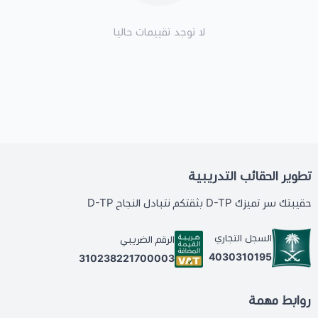
لا توجد تقييمات حاليا
تطوير الحقائب التدريبية
حقيبتك سر تميزك D-TP بثقتكم نتبادل النجاح D-TP
السجل التجاري
الرقم الضريبي
4030310195
310238221700003
روابط مهمة