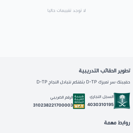
لا توجد تقييمات حاليا
تطوير الحقائب التدريبية
حقيبتك سر تميزك D-TP بثقتكم نتبادل النجاح D-TP
السجل التجاري
الرقم الضريبي
4030310195
310238221700003
روابط مهمة