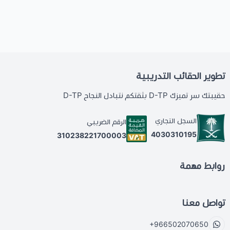
تطوير الحقائب التدريبية
حقيبتك سر تميزك D-TP بثقتكم نتبادل النجاح D-TP
السجل التجاري
الرقم الضريبي
4030310195
310238221700003
روابط مهمة
تواصل معنا
+966502070650