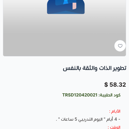
تطوير الذات والثقة بالنفس
58.32 $
كود الحقيبة: TRSD120420021
الأيام :
- 4 أيام " اليوم التدريبي 5 ساعات " .
الوقت :