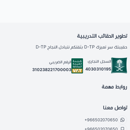
تطوير الحقائب التدريبية
حقيبتك سر تميزك D-TP بثقتكم نتبادل النجاح D-TP
السجل التجاري
الرقم الضريبي
4030310195
310238221700003
روابط مهمة
تواصل معنا
+966502070650
+966502070650