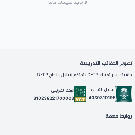
لا توجد تقييمات حاليا
تطوير الحقائب التدريبية
حقيبتك سر تميزك D-TP بثقتكم نتبادل النجاح D-TP
السجل التجاري
الرقم الضريبي
4030310195
310238221700003
روابط مهمة