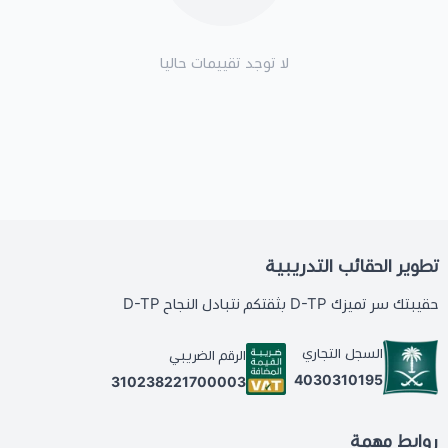
لا توجد تقييمات حاليا
تطوير الحقائب التدريبية
حقيبتك سر تميزك D-TP بثقتكم نتبادل النجاح D-TP
السجل التجاري
الرقم الضريبي
4030310195
310238221700003
روابط مهمة