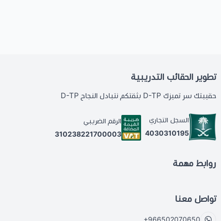
تطوير الحقائب التدريبية
حقيبتك سر تميزك D-TP بثقتكم نتبادل النجاح D-TP
السجل التجاري
الرقم الضريبي
4030310195
310238221700003
روابط مهمة
تواصل معنا
+966502070650