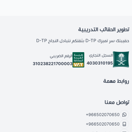
تطوير الحقائب التدريبية
حقيبتك سر تميزك D-TP بثقتكم نتبادل النجاح D-TP
السجل التجاري
الرقم الضريبي
4030310195
310238221700003
روابط مهمة
تواصل معنا
+966502070650
+966502070650