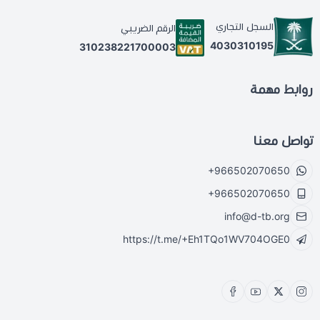
السجل التجاري
الرقم الضريبي
4030310195
310238221700003
روابط مهمة
تواصل معنا
+966502070650
+966502070650
info@d-tb.org
https://t.me/+Eh1TQo1WV704OGE0