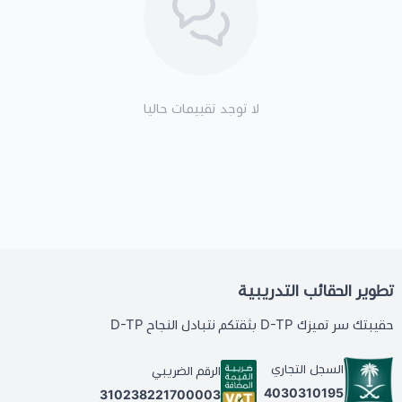
لا توجد تقييمات حاليا
تطوير الحقائب التدريبية
حقيبتك سر تميزك D-TP بثقتكم نتبادل النجاح D-TP
السجل التجاري
الرقم الضريبي
4030310195
310238221700003