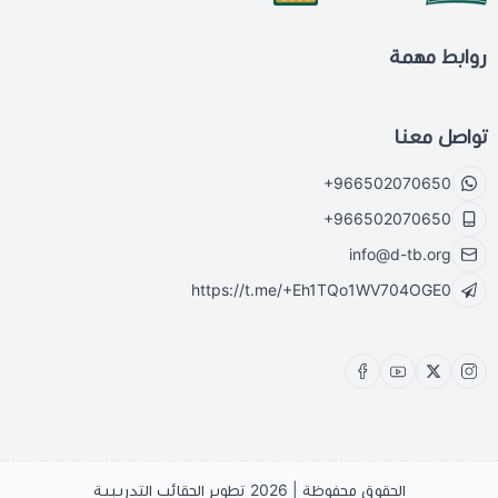
روابط مهمة
تواصل معنا
+966502070650
+966502070650
info@d-tb.org
https://t.me/+Eh1TQo1WV704OGE0
الحقوق محفوظة | 2026
تطوير الحقائب التدريبية