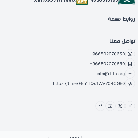
310238221700003
روابط مهمة
تواصل معنا
+966502070650
+966502070650
info@d-tb.org
https://t.me/+Eh1TQo1WV704OGE0