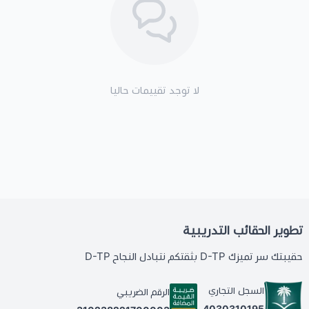
لا توجد تقييمات حاليا
تطوير الحقائب التدريبية
حقيبتك سر تميزك D-TP بثقتكم نتبادل النجاح D-TP
السجل التجاري
الرقم الضريبي
4030310195