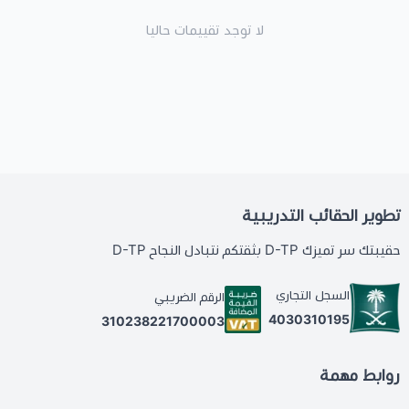
لا توجد تقييمات حاليا
تطوير الحقائب التدريبية
حقيبتك سر تميزك D-TP بثقتكم نتبادل النجاح D-TP
السجل التجاري
الرقم الضريبي
4030310195
310238221700003
روابط مهمة