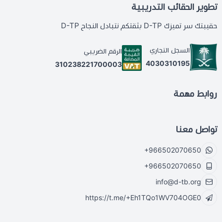
تطوير الحقائب التدريبية
حقيبتك سر تميزك D-TP بثقتكم نتبادل النجاح D-TP
السجل التجاري
الرقم الضريبي
4030310195
310238221700003
روابط مهمة
تواصل معنا
+966502070650
+966502070650
info@d-tb.org
https://t.me/+Eh1TQo1WV704OGE0