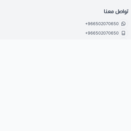
تواصل معنا
+966502070650
+966502070650
info@d-tb.org
https://t.me/+Eh1TQo1WV704OGE0
الحقوق محفوظة | 2026
تطوير الحقائب التدريبية