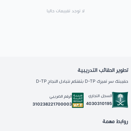
لا توجد تقييمات حاليا
تطوير الحقائب التدريبية
حقيبتك سر تميزك D-TP بثقتكم نتبادل النجاح D-TP
السجل التجاري
الرقم الضريبي
4030310195
310238221700003
روابط مهمة