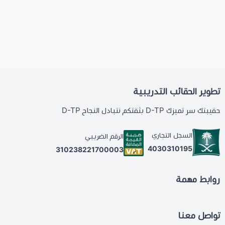
تطوير الحقائب التدريبية
حقيبتك سر تميزك D-TP بثقتكم نتبادل النجاح D-TP
السجل التجاري
الرقم الضريبي
4030310195
310238221700003
روابط مهمة
تواصل معنا