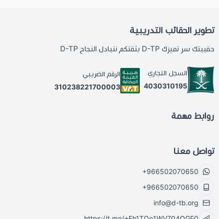
تطوير الحقائب التدريبية
حقيبتك سر تميزك D-TP بثقتكم نتبادل النجاح D-TP
السجل التجاري
الرقم الضريبي
4030310195
310238221700003
روابط مهمة
تواصل معنا
+966502070650
+966502070650
info@d-tb.org
https://t.me/+Eh1TQo1WV704OGE0